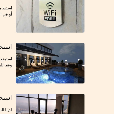
استفد م
أو في ال
استخد
استمتع 
وفقا لل
استخد
لدينا ا