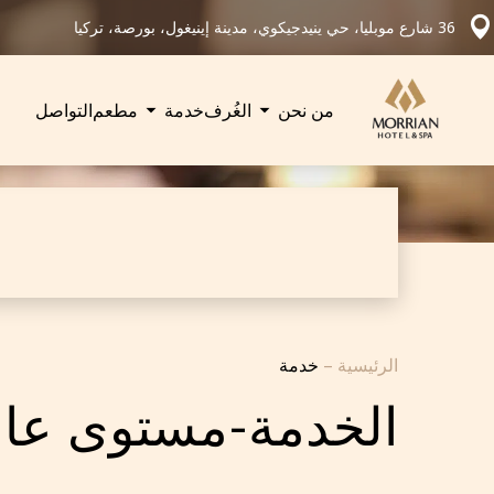
36 شارع موبليا، حي ينيدجيكوي، مدينة إينيغول، بورصة، تركيا
من نحن
الغُرف
خدمة
مطعم
التواصل
الرئيسية
–
خدمة
الخدمة-مستوى عال