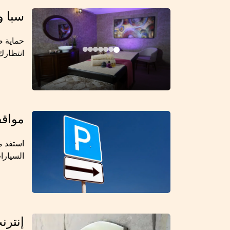
سبا وا
انتظارك 
مواقف
استفد م
السيارا
إنترن