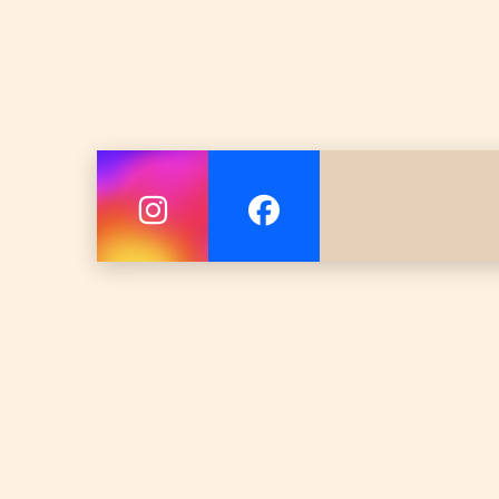
ف الاستحمام
 منفصل للغرفة
ة
ات ملابس
 غسل الملابس (رسوم إضافية)