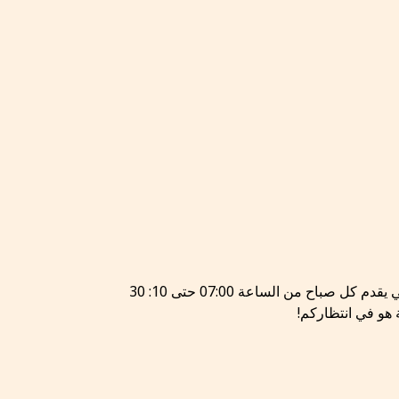
ماذا عن بداية لذيذة لليوم? ابدأ يومك المليء بالطاقة مع بوفيه إفطار مفتوح غني يقدم كل صباح من الساعة 07:00 حتى 10: 30
ة هو في انتظاركم!