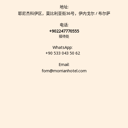
电子锁
地址:
耶尼杰科伊区，莫比利亚街36号，伊内戈尔 / 布尔萨
电话:
浴缸或淋浴
+902247770555
接待处
WhatsApp:
水槽
+90 533 043 50 62
Email:
fom@morrianhotel.com
卫生间
浴巾
浴室用品