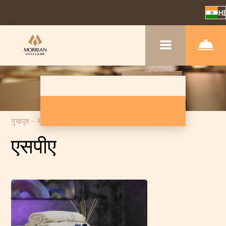
HI
मुखपृष्ठ
–
सेवा
–
स्पा
एसपीए