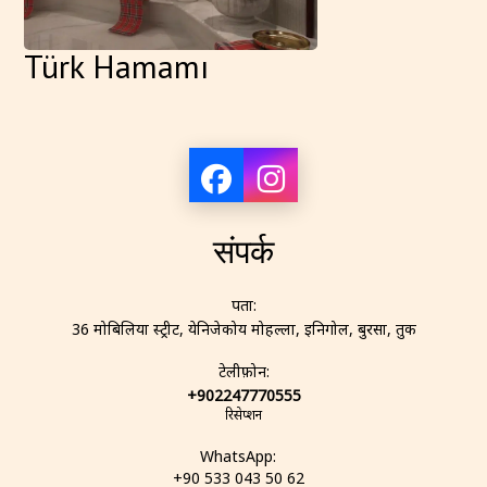
Türk Hamamı
संपर्क
पता:
36 मोबिलिया स्ट्रीट, येनिजेकोय मोहल्ला, इनिगोल, बुरसा, तुर्की
टेलीफ़ोन:
+902247770555
रिसेप्शन
WhatsApp:
+90 533 043 50 62