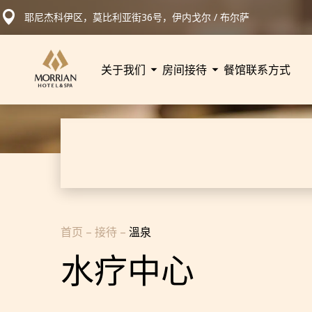
耶尼杰科伊区，莫比利亚街36号，伊内戈尔 / 布尔萨
关于我们
房间
接待
餐馆
联系方式
首页
–
接待
–
溫泉
水疗中心