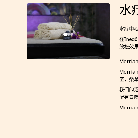
水
水疗中
在Ine
放松效
Morr
Morr
室，桑
我们的浴
配有冒
Morri