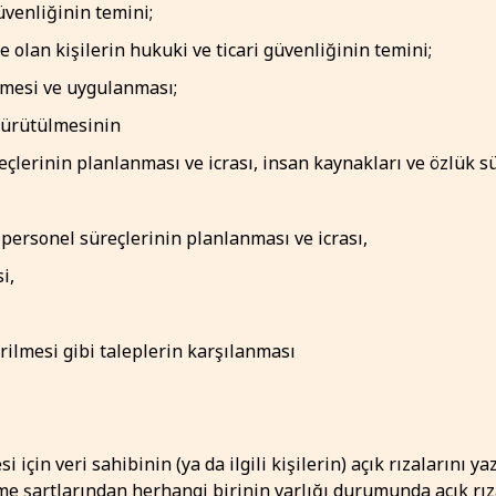
üvenliğinin temini;
nde olan kişilerin hukuki ve ticari güvenliğinin temini;
lenmesi ve uygulanması;
 yürütülmesinin
üreçlerinin planlanması ve icrası, insan kaynakları ve özlük s
 personel süreçlerinin planlanması ve icrası,
i,
rilmesi gibi taleplerin karşılanması
si için veri sahibinin (ya da ilgili kişilerin) açık rızaların
leme şartlarından herhangi birinin varlığı durumunda açık rı