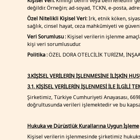
Kişisel Veri:
Kimliği belirli veya belirlenebilir g
değildir. Örneğin; ad-soyad, TCKN, e-posta, adr
Özel Nitelikli Kişisel Veri:
Irk, etnik köken, siyas
sağlık, cinsel hayat, ceza mahkûmiyeti ve güvenlik
Veri Sorumlusu :
Kişisel verilerin işlenme amaçla
kişi veri sorumlusudur.
Politika :
ÖZEL DORA OTELCİLİK TURİZM, İNŞAAT, S
3.KİŞİSEL VERİLERİN İŞLENMESİNE İLİŞKİN HUS
3.1. KİŞİSEL VERİLERİN İŞLENMESİ İLE İLGİLİ T
Şirketimiz, Türkiye Cumhuriyeti Anayasası, 66
doğrultusunda verileri işlemektedir ve bu kaps
Hukuka ve Dürüstlük Kurallarına Uygun İşleme
Kişisel verilerin işlenmesinde şirketimiz hukuks