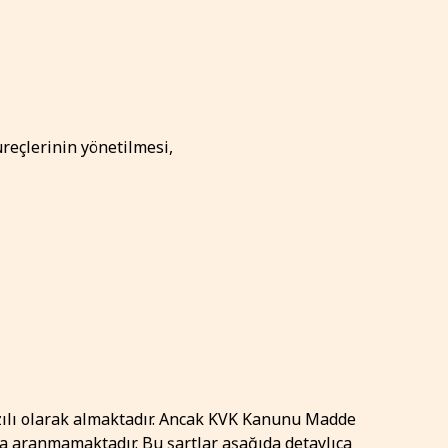
üreçlerinin yönetilmesi,
ı yazılı olarak almaktadır. Ancak KVK Kanunu Madde
za aranmamaktadır. Bu şartlar aşağıda detaylıca