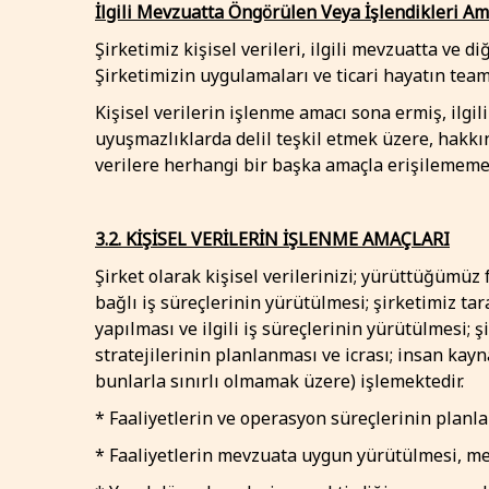
İlgili Mevzuatta Öngörülen Veya İşlendikleri A
Şirketimiz kişisel verileri, ilgili mevzuatta ve 
Şirketimizin uygulamaları ve ticari hayatın tea
Kişisel verilerin işlenme amacı sona ermiş, ilgi
uyuşmazlıklarda delil teşkil etmek üzere, hakk
verilere herhangi bir başka amaçla erişilememekt
3.2. KİŞİSEL VERİLERİN İŞLENME AMAÇLARI
Şirket olarak kişisel verilerinizi; yürüttüğümüz 
bağlı iş süreçlerinin yürütülmesi; şirketimiz ta
yapılması ve ilgili iş süreçlerinin yürütülmesi; şi
stratejilerinin planlanması ve icrası; insan kay
bunlarla sınırlı olmamak üzere) işlemektedir.
* Faaliyetlerin ve operasyon süreçlerinin plan
* Faaliyetlerin mevzuata uygun yürütülmesi, mev