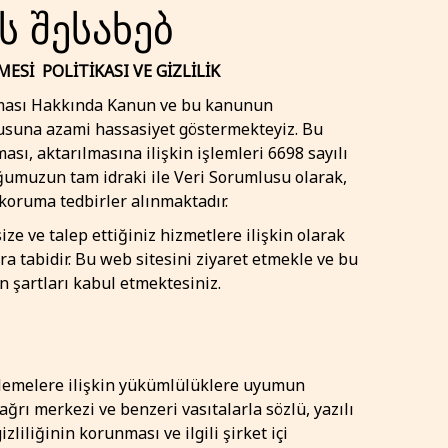
 შესახებ
MESİ POLİTİKASI VE GİZLİLİK
nması Hakkında Kanun ve bu kanunun
usuna azami hassasiyet göstermekteyiz. Bu
ması, aktarılmasına ilişkin işlemleri 6698 sayılı
ğumuzun tam idraki ile Veri Sorumlusu olarak,
koruma tedbirler alınmaktadır.
e ve talep ettiğiniz hizmetlere ilişkin olarak
ara tabidir. Bu web sitesini ziyaret etmekle ve bu
n şartları kabul etmektesiniz.
enlemelere ilişkin yükümlülüklere uyumun
ğrı merkezi ve benzeri vasıtalarla sözlü, yazılı
liliğinin korunması ve ilgili şirket içi