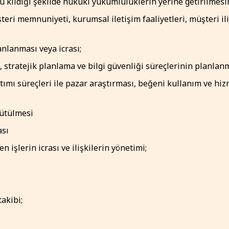
u kıldığı şekilde hukuki yükümlülüklerin yerine getirilmes
eri memnuniyeti, kurumsal iletişim faaliyetleri, müşteri iliş
anlanması veya icrası;
stratejik planlama ve bilgi güvenliği süreçlerinin planlanma
tımı süreçleri ile pazar araştırması, beğeni kullanım ve hizm
rütülmesi
ası
en işlerin icrası ve ilişkilerin yönetimi;
akibi;