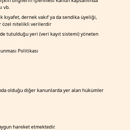
e ilişkin bilgilerin işlenmesi Kanun kapsamında
ı vb.
ık kıyafet, dernek vakıf ya da sendika üyeliği,
özel nitelikli verilerdir
lde tutulduğu yeri (veri kayıt sistemi) yöneten
unması Politikası
unda olduğu diğer kanunlarda yer alan hükümler
 uygun hareket etmektedir.