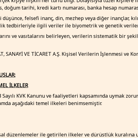
erçek kişiye ilişkin her türlü bilgi. Dolayısıyla tüzel kişiler
es, doğum tarihi, kredi kartı numarası, banka hesap numaras
i düşünce, felsefi inanç, din, mezhep veya diğer inançlar, kıl
 tedbirleriyle ilgili veriler ile biyometrik ve genetik veriler 
rını ve vasıtalarını belirleyen, verilerin sistematik bir şeki
ANAYİ VE TİCARET A.Ş. Kişisel Verilerin İşlenmesi ve Kor
USLAR:
EMEL İLKELER
98 Sayılı KVK Kanunu ve faaliyetleri kapsamında uymak zor
amda aşağıdaki temel ilkeleri benimsemiştir.
al düzenlemeler ile getirilen ilkeler ve dürüstlük kuralına