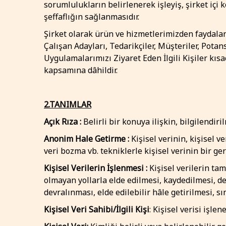
sorumlulukların belirlenerek işleyiş, şirket içi 
şeffaflığın sağlanmasıdır.
Şirket olarak ürün ve hizmetlerimizden faydalanan
Çalışan Adayları, Tedarikçiler, Müşteriler, Potans
Uygulamalarımızı Ziyaret Eden İlgili Kişiler kısac
kapsamına dâhildir.
2.TANIMLAR
Açık Rıza :
Belirli bir konuya ilişkin, bilgilendi
Anonim Hale Getirme :
Kişisel verinin, kişisel 
veri bozma vb. tekniklerle kişisel verinin bir ger
Kişisel Verilerin İşlenmesi :
Kişisel verilerin ta
olmayan yollarla elde edilmesi, kaydedilmesi, d
devralınması, elde edilebilir hâle getirilmesi, s
Kişisel Veri Sahibi/İlgili Kişi
: Kişisel verisi işlen