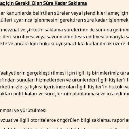
maç için Gerekli Olan Süre Kadar Saklama
diğer kanunlarda belirtilen süreler veya işlendikleri amaç iç
mülleri uyarınca işlenmesini gerektiren süre kadar işlenmekt
li mevzuat ve şirketin saklama sürelerinin de sonuna gelinmiş
ın ileri sürülmesi veya savunmanın tesis edilmesi amacıyla
e ve ancak ilgili hukuki uyuşmazlıkta kullanılmak üzere ilg
faaliyetlerin gerçekleştirilmesi için ilgili iş birimlerimiz t
rafından sunulan hizmetlerden ve ürünlerden İlgili Kişiler’i 
rketimizle iş ilişkisi içerisinde olan İlgili Kişiler’in hukuki v
nakları politikaları ve süreçlerinin planlanması ve icra edi
lanması ve yürütülmesi
zuat ve ilgili otoritelerce öngörülen bilgi saklama, rapor