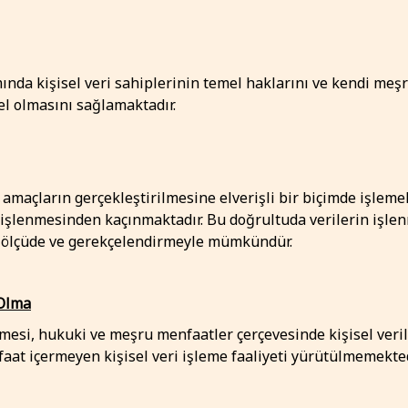
nda kişisel veri sahiplerinin temel haklarını ve kendi meşru
el olmasını sağlamaktadır.
 amaçların gerçekleştirilmesine elverişli bir biçimde işlemek
 işlenmesinden kaçınmaktadır. Bu doğrultuda verilerin işlenm
rlı ölçüde ve gerekçelendirmeyle mümkündür.
 Olma
lmesi, hukuki ve meşru menfaatler çerçevesinde kişisel ver
at içermeyen kişisel veri işleme faaliyeti yürütülmemekted