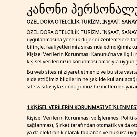
კანონი პერსონალუ
ÖZEL DORA OTELCİLİK TURİZM, İNŞAAT, SANAYİ
ÖZEL DORA OTELCİLİK TURİZM, İNŞAAT, SANAYİ V
uygulanmasına yönelik diğer düzenlemelere tam
bilinçle, faaliyetlerimiz sırasında edindiğimiz t
Kişisel Verilerin Korunması Kanunu’na ve ilgil
kişisel verilerinizin korunması amacıyla uygun 
Bu web sitesini ziyaret etmeniz ve bu site vası
elde ettiğimiz bilgilerin ne şekilde kullanılacağı
site vasıtasıyla sunduğumuz hizmetlerden yararla
1.KİŞİSEL VERİLERİN KORUNMASI VE İŞLENMES
Kişisel Verilerin Korunması ve İşlenmesi Polit
sağlanması, Şirket tarafından otomatik ya da oto
ya da elektronik olarak toplanan ve hukuka uygun 