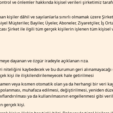
kontrol ve önlemler hakkında kişisel verileri şirketimiz taraf
 kişiler dâhil ve sayılanlarla sınırlı olmamak üzere Şirket ye
iyel Müşteriler, Bayiler, Üyeler, Aboneler, Ziyaretçiler, İş Ort
ası Şirket ile ilgili tüm gerçek kişilerin işlenen tüm kişisel
rilmeye dayanan ve özgür iradeyle açıklanan rıza.
veri niteliğini kaybedecek ve bu durumun geri alınamayacağı
çek kişi ile ilişkilendirilemeyecek hale getirilmesi
mamen veya kısmen otomatik olan ya da herhangi bir veri ka
epolanması, muhafaza edilmesi, değiştirilmesi, yeniden düz
ınıflandırılması ya da kullanılmasının engellenmesi gibi veri
en gerçek kişi.