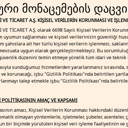
რი მონაცემების დაცვის
 VE TİCARET A.Ş. KİŞİSEL VERİLERİN KORUNMASI VE İŞLEN
E TİCARET A.Ş. olarak 6698 Sayılı Kişisel Verilerin Koru
 uyumun sağlanması ve kişisel verilerinizin güvenliği hus
üm şahıslara ait her türlü kişisel verilerin işlenmesi, saklan
i mevzuata uygun olarak gerçekleştirmekteyiz. Bu sorumlulu
güvenlik düzenini temin etmeye yönelik tüm idari ve teknik 
tasıyla sunduğumuz hizmetlerden yararlanmanız sırasında, siz
 ve korunacağı, işbu "Gizlilik Politikası"nda belirtilen şartl
nmayı talep etmekle işbu "Gizlilik Politikası"nda belirtile
İ POLİTİKASININ AMAÇ VE KAPSAMI
ikasının amacı, Kişisel Verilerin Korunması hakkındaki düz
matik olmayan yöntemlerle, işletmeler, şubeler, acenteler, ça
bir biçimde yürütülen kişisel veri işleme faaliyetinin ve giz